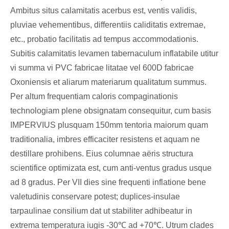
Ambitus situs calamitatis acerbus est, ventis validis,
pluviae vehementibus, differentiis caliditatis extremae,
etc., probatio facilitatis ad tempus accommodationis.
Subitis calamitatis levamen tabernaculum inflatabile utitur
vi summa vi PVC fabricae litatae vel 600D fabricae
Oxoniensis et aliarum materiarum qualitatum summus.
Per altum frequentiam caloris compaginationis
technologiam plene obsignatam consequitur, cum basis
IMPERVIUS plusquam 150mm tentoria maiorum quam
traditionalia, imbres efficaciter resistens et aquam ne
destillare prohibens. Eius columnae aëris structura
scientifice optimizata est, cum anti-ventus gradus usque
ad 8 gradus. Per VII dies sine frequenti inflatione bene
valetudinis conservare potest; duplices-insulae
tarpaulinae consilium dat ut stabiliter adhibeatur in
extrema temperatura iugis -30℃ ad +70℃. Utrum clades