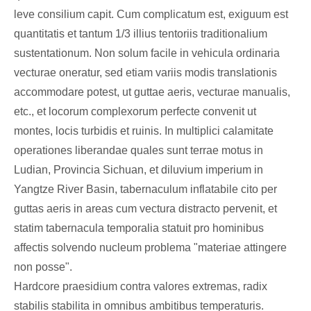
leve consilium capit. Cum complicatum est, exiguum est
quantitatis et tantum 1/3 illius tentoriis traditionalium
sustentationum. Non solum facile in vehicula ordinaria
vecturae oneratur, sed etiam variis modis translationis
accommodare potest, ut guttae aeris, vecturae manualis,
etc., et locorum complexorum perfecte convenit ut
montes, locis turbidis et ruinis. In multiplici calamitate
operationes liberandae quales sunt terrae motus in
Ludian, Provincia Sichuan, et diluvium imperium in
Yangtze River Basin, tabernaculum inflatabile cito per
guttas aeris in areas cum vectura distracto pervenit, et
statim tabernacula temporalia statuit pro hominibus
affectis solvendo nucleum problema "materiae attingere
non posse".
Hardcore praesidium contra valores extremas, radix
stabilis stabilita in omnibus ambitibus temperaturis.