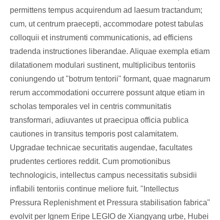
permittens tempus acquirendum ad laesum tractandum;
cum, ut centrum praecepti, accommodare potest tabulas
colloquii et instrumenti communicationis, ad efficiens
tradenda instructiones liberandae. Aliquae exempla etiam
dilatationem modulari sustinent, multiplicibus tentoriis
coniungendo ut "botrum tentorii" formant, quae magnarum
rerum accommodationi occurrere possunt atque etiam in
scholas temporales vel in centris communitatis
transformari, adiuvantes ut praecipua officia publica
cautiones in transitus temporis post calamitatem.
Upgradae technicae securitatis augendae, facultates
prudentes certiores reddit. Cum promotionibus
technologicis, intellectus campus necessitatis subsidii
inflabili tentoriis continue meliore fuit. "Intellectus
Pressura Replenishment et Pressura stabilisation fabrica"
​​evolvit per Ignem Eripe LEGIO de Xiangyang urbe, Hubei