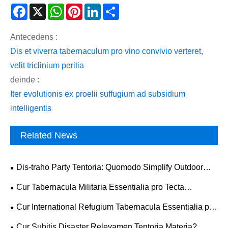
Facebook
X
WhatsApp
Pinterest
LinkedIn
Share
Antecedens :
Dis et viverra tabernaculum pro vino convivio verteret,
velit triclinium peritia
deinde :
Iter evolutionis ex proelii suffugium ad subsidium
intelligentis
Related News
Dis-traho Party Tentoria: Quomodo Simplify Outdoor
Celebrations?
Cur Tabernacula Militaria Essentialia pro Tecta
certissima in Extremis Environmentis?
Cur International Refugium Tabernacula Essentialia pro
Global Humanitaria Nisus?
Cur Subitis Disaster Relevamen Tentoria Materia?