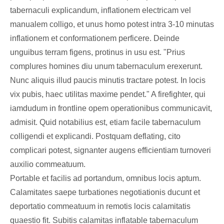
tabernaculi explicandum, inflationem electricam vel
manualem colligo, et unus homo potest intra 3-10 minutas
inflationem et conformationem perficere. Deinde
unguibus terram figens, protinus in usu est. "Prius
complures homines diu unum tabernaculum erexerunt.
Nunc aliquis illud paucis minutis tractare potest. In locis
vix pubis, haec utilitas maxime pendet." A firefighter, qui
iamdudum in frontline opem operationibus communicavit,
admisit. Quid notabilius est, etiam facile tabernaculum
colligendi et explicandi. Postquam deflating, cito
complicari potest, signanter augens efficientiam turnoveri
auxilio commeatuum.
Portable et facilis ad portandum, omnibus locis aptum.
Calamitates saepe turbationes negotiationis ducunt et
deportatio commeatuum in remotis locis calamitatis
quaestio fit. Subitis calamitas inflatable tabernaculum