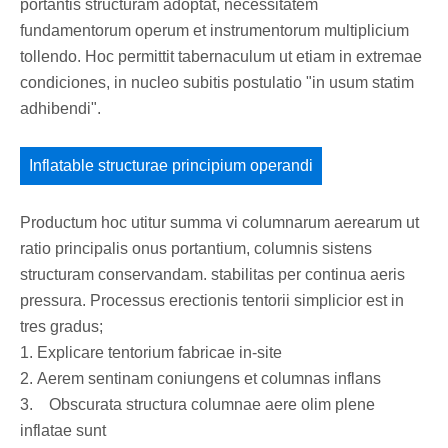
portantis structuram adoptat, necessitatem
fundamentorum operum et instrumentorum multiplicium
tollendo. Hoc permittit tabernaculum ut etiam in extremae
condiciones, in nucleo subitis postulatio "in usum statim
adhibendi".
Inflatable structurae principium operandi
Productum hoc utitur summa vi columnarum aerearum ut
ratio principalis onus portantium, columnis sistens
structuram conservandam. stabilitas per continua aeris
pressura. Processus erectionis tentorii simplicior est in
tres gradus;
1. Explicare tentorium fabricae in-site
2. Aerem sentinam coniungens et columnas inflans
3. Obscurata structura columnae aere olim plene
inflatae sunt