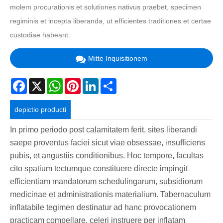
molem procurationis et solutiones nativus praebet, specimen
regiminis et incepta liberanda, ut efficientes traditiones et certae
custodiae habeant.
Mitte Inquisitionem
Facebook
X
WhatsApp
Pinterest
LinkedIn
Share
depictio producti
In primo periodo post calamitatem ferit, sites liberandi
saepe proventus faciei sicut viae obsessae, insufficiens
pubis, et angustiis conditionibus. Hoc tempore, facultas
cito spatium tectumque constituere directe impingit
efficientiam mandatorum schedulingarum, subsidiorum
medicinae et administrationis materialium. Tabernaculum
inflatabile tegimen destinatur ad hanc provocationem
practicam compellare, celeri instruere per inflatam