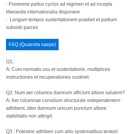
· Ponerene partus cyclos ad regimen et ad incepta
liberanda internationalia disponere
· Longum tempus sustentationem praebet et partium
subsidii parces
FAQ (Quaesita saepe)
Q1;
A: Cum normatis usu et sustentatione, multiplices
instructiones et recuperationes sustinet.
Q2: Num aer columna damnum afficiunt altiore salutem?
A: Aer columnae consilium structurale independentem
adhibent, ideo damnum unicum punctum altiore
stabilitatis non attingit.
Q3 : Potestne adhiberi cum aliis systematibus tentorii