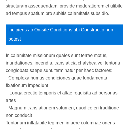
structuram assequendam. provide moderatiorem et utibile
ad tempus spatium pro subitis calamitatis subsidio.
Incipiens ab On-site Conditions ubi Constructio non
potest
In calamitate missionum quales sunt terrae motus,
inundationes, incendia, translaticia chalybea vel tentoria
conglobata saepe sunt. terminatur per haec factores:
· Complexa humus condiciones quae fundamenta
fixationum impediunt
· Longa erectio temporis et altae requisita ad personas
artes
· Magnum translationem volumen, quod celeri traditione
non conducit
Tentorium inflatabile tegimen in aere columnae oneris