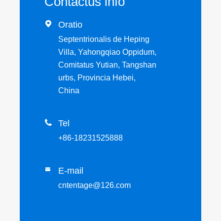
Contactus info

Oratio
Septentrionalis de Heping
Villa, Yahongqiao Oppidum,
Comitatus Yutian, Tangshan
urbs, Provincia Hebei,
China

Tel
+86-18231525888
E-mail

cntentage@126.com