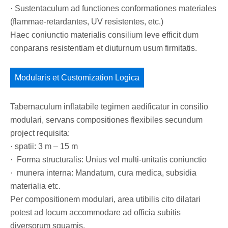
· Sustentaculum ad functiones conformationes materiales
(flammae-retardantes, UV resistentes, etc.)
Haec coniunctio materialis consilium leve efficit dum
conparans resistentiam et diuturnum usum firmitatis.
Modularis et Customization Logica
Tabernaculum inflatabile tegimen aedificatur in consilio
modulari, servans compositiones flexibiles secundum
project requisita:
· spatii: 3 m – 15 m
· Forma structuralis: Unius vel multi-unitatis coniunctio
· munera interna: Mandatum, cura medica, subsidia
materialia etc.
Per compositionem modulari, area utibilis cito dilatari
potest ad locum accommodare ad officia subitis
diversorum squamis.